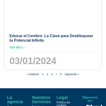
Educar el Cerebro: La Clave para Desbloquear
tu Potencial Infinito
VER MÁS »
03/01/2024
« Anterior
1
2
3
4
5
Siguiente »
La
Nuestros
Legal
Siguenos
en:
agencia
Servicios
Política de
cookies